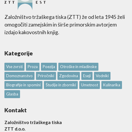
Založništvo tržaškega tiska (ZTT) že od leta 1945 želi
omogočiti zamejskim in širše primorskim avtorjem
izdajo kakovostnih knjig.
Kategorije
Vse zvrsti
Proza
Poezija
Otroške in mladinske
Domoznanstvo
Priročniki
Zgodovina
Eseji
Vodniki
Biografije in spomini
Študije in zborniki
Umetnost
Kulinarika
Glasba
Kontakt
Založništvo tržaškega tiska
ZTT d.o.o.