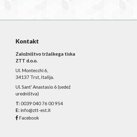
Kontakt
Založništvo tržaškega tiska
ZTT d.o.o.
Ul. Montecchi 6,
34137 Trst, Italija.
Ul. Sant' Anastasio 6 (sedež
uredništva)
T:
0039 040 76 00 954
E:
info@ztt-est.it
Facebook