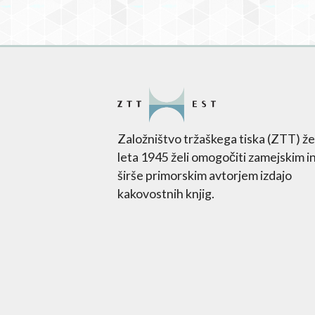
Založništvo tržaškega tiska (ZTT) že
leta 1945 želi omogočiti zamejskim i
širše primorskim avtorjem izdajo
kakovostnih knjig.