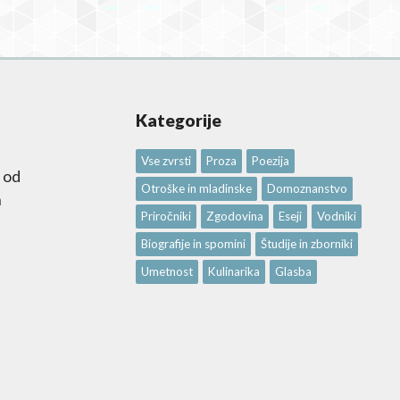
Kategorije
Vse zvrsti
Proza
Poezija
 od
Otroške in mladinske
Domoznanstvo
n
Priročniki
Zgodovina
Eseji
Vodniki
Biografije in spomini
Študije in zborniki
Umetnost
Kulinarika
Glasba