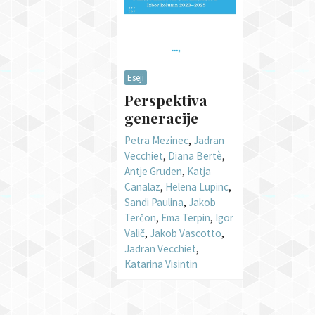
Eseji
Perspektiva
generacije
Petra Mezinec
,
Jadran
Vecchiet
,
Diana Bertè
,
Antje Gruden
,
Katja
Canalaz
,
Helena Lupinc
,
Sandi Paulina
,
Jakob
Terčon
,
Ema Terpin
,
Igor
Valič
,
Jakob Vascotto
,
Jadran Vecchiet
,
Katarina Visintin