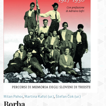
Milan Pahor
,
Martina Kafol (ur.)
,
Štefan Čok (ur.)
Borba