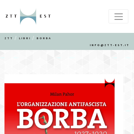
ZTT
LIBRI
BORBA
INFO@ZTT-EST.IT