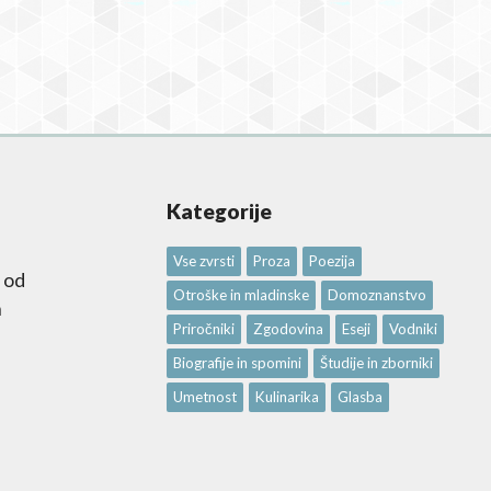
Kategorije
Vse zvrsti
Proza
Poezija
 od
Otroške in mladinske
Domoznanstvo
n
Priročniki
Zgodovina
Eseji
Vodniki
Biografije in spomini
Študije in zborniki
Umetnost
Kulinarika
Glasba