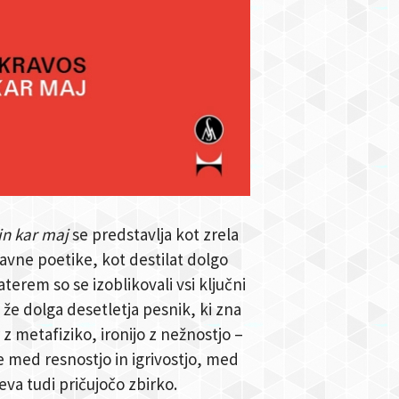
in kar maj
se predstavlja kot zrela
vne poetike, kot destilat dolgo
terem so se izoblikovali vsi ključni
 že dolga desetletja pesnik, ki zna
 z metafiziko, ironijo z nežnostjo –
e med resnostjo in igrivostjo, med
eva tudi pričujočo zbirko.