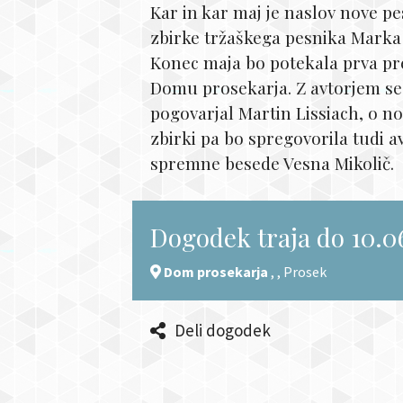
Kar in kar maj je naslov nove p
zbirke tržaškega pesnika Marka
Konec maja bo potekala prva pre
Domu prosekarja. Z avtorjem se
pogovarjal Martin Lissiach, o no
zbirki pa bo spregovorila tudi a
spremne besede Vesna Mikolič.
Dogodek traja do 10.0
Dom prosekarja
, , Prosek
Deli dogodek
icon