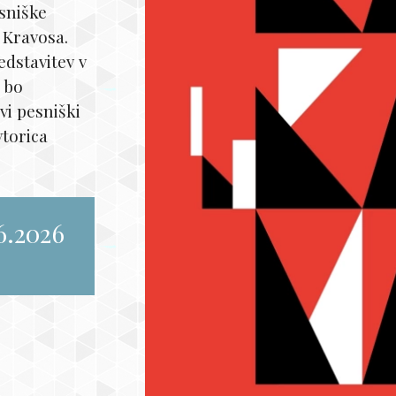
esniške
 Kravosa.
dstavitev v
 bo
vi pesniški
vtorica
6.2026