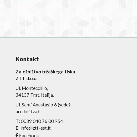
Kontakt
Založništvo tržaškega tiska
ZTT d.o.o.
Ul. Montecchi 6,
34137 Trst, Italija.
Ul. Sant' Anastasio 6 (sedež
uredništva)
T:
0039 040 76 00 954
E:
info@ztt-est.it
Facebook