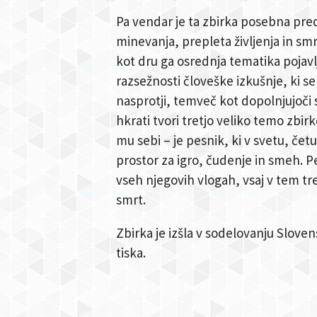
Pa vendar je ta zbirka posebna pr
minevanja, prepleta življenja in smr
kot dru ga osrednja tematika pojavl
razsežnosti človeške izkušnje, ki se
nasprotji, temveč kot dopolnjujoči s
hkrati tvori tretjo veliko temo zbir
mu sebi – je pesnik, ki v svetu, čet
prostor za igro, čudenje in smeh. Pe
vseh njegovih vlogah, vsaj v tem tr
smrt.
Zbirka je izšla v sodelovanju Slove
tiska.