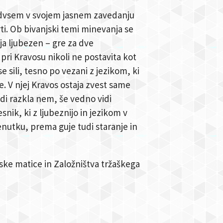
edvsem v svojem jasnem zavedanju
ti. Ob bivanjski temi minevanja se
ja ljubezen – gre za dve
 pri Kravosu nikoli ne postavita kot
e sili, tesno po vezani z jezikom, ki
ke. V njej Kravos ostaja zvest same
udi razkla nem, še vedno vidi
snik, ki z ljubeznijo in jezikom v
enutku, prema guje tudi staranje in
nske matice in Založništva tržaškega