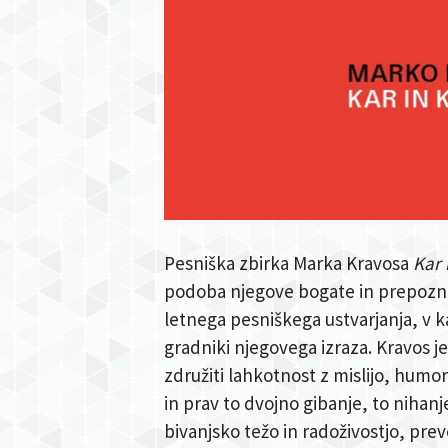
Pesniška zbirka Marka Kravosa
Kar 
podoba njegove bogate in prepozna
letnega pesniškega ustvarjanja, v ka
gradniki njegovega izraza. Kravos je
združiti lahkotnost z mislijo, humor
in prav to dvojno gibanje, to nihanj
bivanjsko težo in radoživostjo, prev