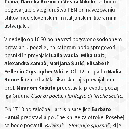
Tuma
,
Darinka Kozinc
in
Vesna Mikolič
se bodo
pogovarjale o vlogi društva PEN pri navezovanju
stikov med slovenskimi in italijanskimi literarnimi
ustvarjalci.
V nedeljo ob 10.30 bo na vrsti pogovor o sodobnem
prevajanju poezije, na katerem bodo spregovorili
pesniki in prevajalci
Laila Wadia
,
Miha Obit
,
Alexandra Zambà
,
Marijana Šutić
,
Elisabeth
Feller
in Crystopher White
. Ob 12. uri pa bo
Nadia
Roncelli
(založba Mladika) skupaj s prevajalcem
prof.
Miranom Košuto
predstavila prevode poezij
Iga Grudna
Cuor di poeta. Florilegio di liriche scelte
.
Ob 17.10 bo založba Hart s pisateljico
Barbaro
Hanuš
predstavila poučne knjige za otroke. Posebej
se bodo posvetili
Križkraž – Slovenijo spoznaš
, ki je