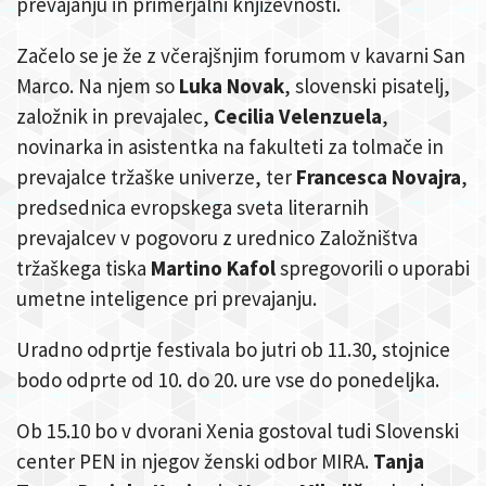
prevajanju in primerjalni književnosti.
Začelo se je že z včerajšnjim forumom v kavarni San
Marco. Na njem so
Luka Novak
, slovenski pisatelj,
založnik in prevajalec,
Cecilia Velenzuela
,
novinarka in asistentka na fakulteti za tolmače in
prevajalce tržaške univerze, ter
Francesca Novajra
,
predsednica evropskega sveta literarnih
prevajalcev v pogovoru z urednico Založništva
tržaškega tiska
Martino Kafol
spregovorili o uporabi
umetne inteligence pri prevajanju.
Uradno odprtje festivala bo jutri ob 11.30, stojnice
bodo odprte od 10. do 20. ure vse do ponedeljka.
Ob 15.10 bo v dvorani Xenia gostoval tudi Slovenski
center PEN in njegov ženski odbor MIRA.
Tanja