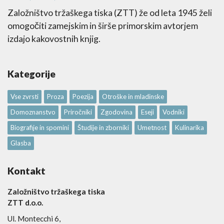
Založništvo tržaškega tiska (ZTT) že od leta 1945 želi
omogočiti zamejskim in širše primorskim avtorjem
izdajo kakovostnih knjig.
Kategorije
Vse zvrsti
Proza
Poezija
Otroške in mladinske
Domoznanstvo
Priročniki
Zgodovina
Eseji
Vodniki
Biografije in spomini
Študije in zborniki
Umetnost
Kulinarika
Glasba
Kontakt
Založništvo tržaškega tiska
ZTT d.o.o.
Ul. Montecchi 6,