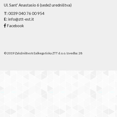
Ul. Sant' Anastasio 6 (sedež uredništva)
T:
0039 040 76 00 954
E:
info@ztt-est.it
Facebook
© 2019 Založništvo tržaškega tiska ZTT d.o.o. Izvedba:
28