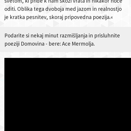
svetom, ki pride k nam skozi vrata in nikakor noče
oditi. Oblika tega dvoboja med jazom in realnostjo
je kratka pesnitev, skoraj pripovedna poezija.«
Podarite si nekaj minut razmišljanja in prisluhnite
poeziji Domovina - bere: Ace Mermolja.