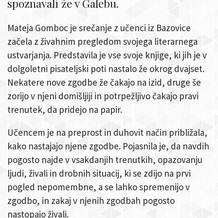
spoznavali že v Galebu.
Mateja Gomboc je srečanje z učenci iz Bazovice
začela z živahnim pregledom svojega literarnega
ustvarjanja. Predstavila je vse svoje knjige, ki jih je v
dolgoletni pisateljski poti nastalo že okrog dvajset.
Nekatere nove zgodbe že čakajo na izid, druge še
zorijo v njeni domišljiji in potrpežljivo čakajo pravi
trenutek, da pridejo na papir.
Učencem je na preprost in duhovit način približala,
kako nastajajo njene zgodbe. Pojasnila je, da navdih
pogosto najde v vsakdanjih trenutkih, opazovanju
ljudi, živali in drobnih situacij, ki se zdijo na prvi
pogled nepomembne, a se lahko spremenijo v
zgodbo, in zakaj v njenih zgodbah pogosto
nastopajo živali.