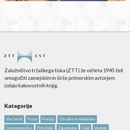
Založništvo tržaškega tiska (ZTT) že od leta 1945 želi
omogočiti zamejskim in širše primorskim avtorjem
izdajo kakovostnih knjig.
Kategorije
Vse zvrsti
Proza
Poezija
Otroške in mladinske
Domoznanstvo
Priročniki
Zgodovina
Eseji
Vodniki