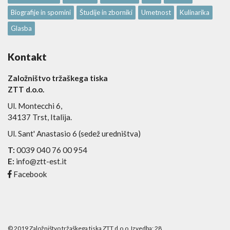
Biografije in spomini
Študije in zborniki
Umetnost
Kulinarika
Glasba
Kontakt
Založništvo tržaškega tiska
ZTT d.o.o.
Ul. Montecchi 6,
34137 Trst, Italija.
Ul. Sant' Anastasio 6 (sedež uredništva)
T:
0039 040 76 00 954
E:
info@ztt-est.it
Facebook
© 2019 Založništvo tržaškega tiska ZTT d.o.o. Izvedba:
28