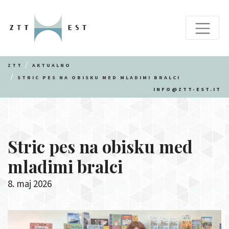
ZTT
AKTUALNO
STRIC PES NA OBISKU MED MLADIMI BRALCI
INFO@ZTT-EST.IT
Stric pes na obisku med
mladimi bralci
8. maj 2026