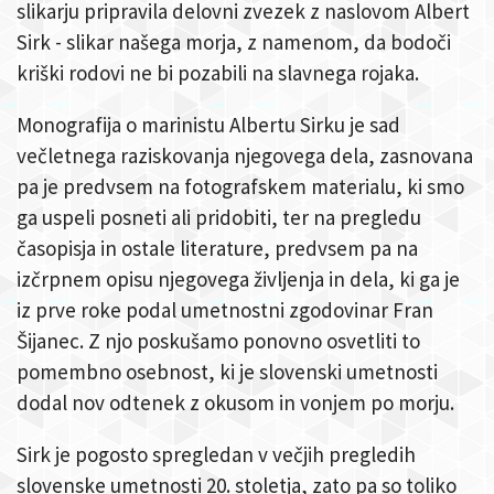
slikarju pripravila delovni zvezek z naslovom Albert
Sirk - slikar našega morja, z namenom, da bodoči
kriški rodovi ne bi pozabili na slavnega rojaka.
Monografija o marinistu Albertu Sirku je sad
večletnega raziskovanja njegovega dela, zasnovana
pa je predvsem na fotografskem materialu, ki smo
ga uspeli posneti ali pridobiti, ter na pregledu
časopisja in ostale literature, predvsem pa na
izčrpnem opisu njegovega življenja in dela, ki ga je
iz prve roke podal umetnostni zgodovinar Fran
Šijanec. Z njo poskušamo ponovno osvetliti to
pomembno osebnost, ki je slovenski umetnosti
dodal nov odtenek z okusom in vonjem po morju.
Sirk je pogosto spregledan v večjih pregledih
slovenske umetnosti 20. stoletja, zato pa so toliko