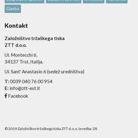
Glasba
Kontakt
Založništvo tržaškega tiska
ZTT d.o.o.
Ul. Montecchi 6,
34137 Trst, Italija.
Ul. Sant' Anastasio 6 (sedež uredništva)
T:
0039 040 76 00 954
E:
info@ztt-est.it
Facebook
© 2019 Založništvo tržaškega tiska ZTT d.o.o. Izvedba:
28