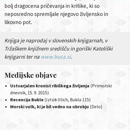
bolj dragocena pričevanja in kritike, ki so
neposredno spremljale njegovo življensko in
likovno pot.
Knjiga je naprodaj v slovenskih knjigarnah, v
Tržaškem knjižnem središču in goriški Katoliški
knjigarni ter na
www.buca.si
.
Medijske objave
Ustvarjalen kronist
ribiškega življenja
(Primorski
dnevnik, 15. 9. 2015)
Recencija Bukle
(Iztok Illich, Bukla 115)
Morski volk, ki je bil vedno na obrobju
(Delo)