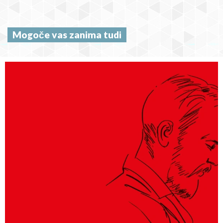
Mogoče vas zanima tudi