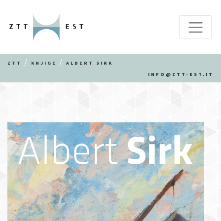
ZTT
KNJIGE
ALBERT SIRK
INFO@ZTT-EST.IT