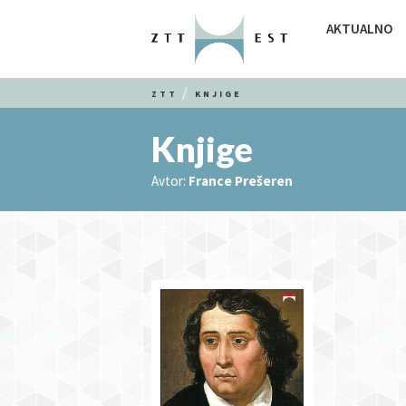
AKTUALNO
ZTT
KNJIGE
Knjige
Avtor:
France Prešeren