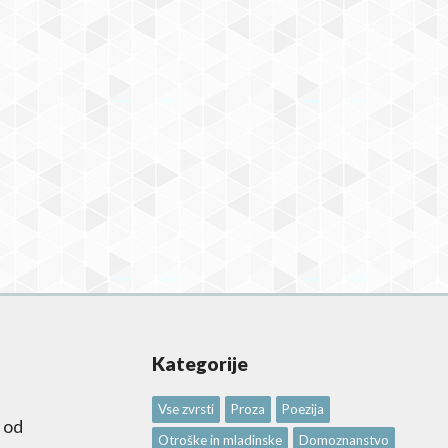
Kategorije
Vse zvrsti
Proza
Poezija
 od
Otroške in mladinske
Domoznanstvo