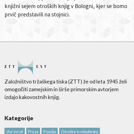
knjižni sejem otroških knjig v Bologni, kjer se bomo
prvič predstavili na stojnici.
Založništvo tržaškega tiska (ZTT) že od leta 1945 želi
omogočiti zamejskim in širše primorskim avtorjem
izdajo kakovostnih knjig.
Kategorije
Vse zvrsti
Proza
Poezija
Otroške in mladinske