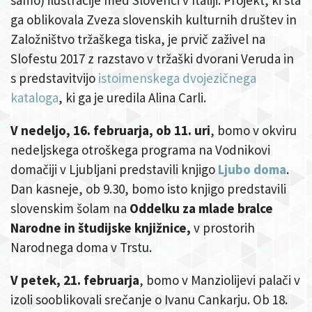
samo) ilustracije med Slovenci v Italiji.
Projekt, ki sta
ga oblikovala Zveza slovenskih kulturnih društev in
Založništvo tržaškega tiska, je prvič zaživel na
Slofestu 2017 z razstavo v tržaški dvorani Veruda in
s predstavitvijo
istoimenskega dvojezičnega
kataloga
, ki ga je uredila Alina Carli.
V nedeljo, 16. februarja, ob 11. uri
, bomo v okviru
nedeljskega otroškega programa na Vodnikovi
domačiji v Ljubljani predstavili knjigo
Ljubo doma
.
Dan kasneje, ob 9.30, bomo isto knjigo predstavili
slovenskim šolam na
Oddelku za mlade bralce
Narodne in študijske knjižnice,
v prostorih
Narodnega doma v Trstu.
V petek, 21. februarja
, bomo v Manziolijevi palači v
izoli sooblikovali srečanje o Ivanu Cankarju. Ob 18.