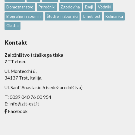
Domoznanstvo
Priročniki
Zgodovina
Eseji
Vodniki
Biografije in spomini
Študije in zborniki
Umetnost
Kulinarika
Glasba
Kontakt
Založništvo tržaškega tiska
ZTT d.o.o.
Ul. Montecchi 6,
34137 Trst, Italija.
Ul. Sant' Anastasio 6 (sedež uredništva)
T:
0039 040 76 00 954
E:
info@ztt-est.it
Facebook