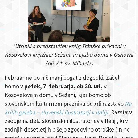
(Utrinki s predstavitev knjig Tržaške prikazni v
Kosovelovi knjižnici Sežana in Ljubo doma v Osnovni
šoli
Vrh sv. Mihaela)
Februar ne bo nič manj bogat z dogodki. Začeli
bomo v
petek, 7. februarja, ob 20. uri,
v
Kosovelovem domu v Sežani, kjer bomo ob
slovenskem kulturnem prazniku odprli razstavo
Na
krilih galeba – slovenski ilustratorji v Italiji
.
Razstava
zaobjema dela slovenskih ilustratorjev v Italiji, ki v
zadnjih desetletjih pišejo zgodovino otroške (in ne