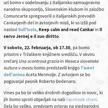
uri bomo v sodelovanju z Italijansko samoupravno
narodno skupnostjo, Slovenskim klubom in založbo
Comuncarte spregovorili o italijanskih prevodih
Cankarjevih del in avtorjevih misli, ki so izšli pod
naslovi
Sull'Isola
,
Keep calm and read Cankar
in
Il
servo Jernej e il suo diritto
.
V soboto, 22. februarja, ob 17.30
, pa bomo
prisotni v Tržaškem knjižnem središču. V okviru
srečanj
Una scontrosa grazia
in
Meseca slovenske
kulture v mestu
bomo predstavili knjigo
Tweet
dell'anima
Aceta Mermolje. Z avtorjem se bo
pogovarjal pesnik Roberto Dedenaro.
Vmes pa bo še veliko drobnih dogodkov in novic, ki
jih bomo sproti objavljali na naši
Facebook strani
.
Dela bo veliko, predvsem priprav na mednarodni