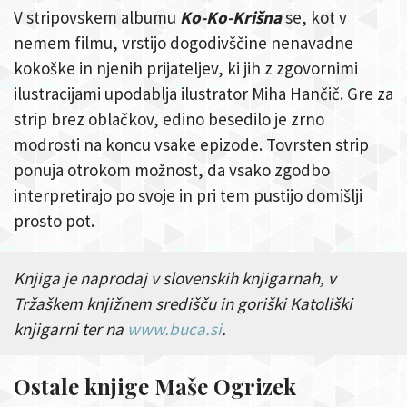
V stripovskem albumu
Ko-Ko-Krišna
se, kot v
nemem filmu, vrstijo dogodivščine nenavadne
kokoške in njenih prijateljev, ki jih z zgovornimi
ilustracijami upodablja ilustrator Miha Hančič. Gre za
strip brez oblačkov, edino besedilo je zrno
modrosti na koncu vsake epizode. Tovrsten strip
ponuja otrokom možnost, da vsako zgodbo
interpretirajo po svoje in pri tem pustijo domišlji
prosto pot.
Knjiga je naprodaj v slovenskih knjigarnah, v
Tržaškem knjižnem središču in goriški Katoliški
knjigarni ter na
www.buca.si
.
Ostale knjige Maše Ogrizek