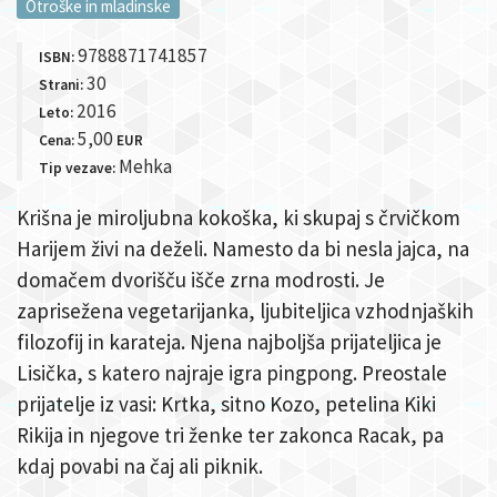
Otroške in mladinske
9788871741857
ISBN:
30
Strani:
2016
Leto:
5,00
Cena:
EUR
Mehka
Tip vezave:
Krišna je miroljubna kokoška, ki skupaj s črvičkom
Harijem živi na deželi. Namesto da bi nesla jajca, na
domačem dvorišču išče zrna modrosti. Je
zaprisežena vegetarijanka, ljubiteljica vzhodnjaških
filozofij in karateja. Njena najboljša prijateljica je
Lisička, s katero najraje igra pingpong. Preostale
prijatelje iz vasi: Krtka, sitno Kozo, petelina Kiki
Rikija in njegove tri ženke ter zakonca Racak, pa
kdaj povabi na čaj ali piknik.