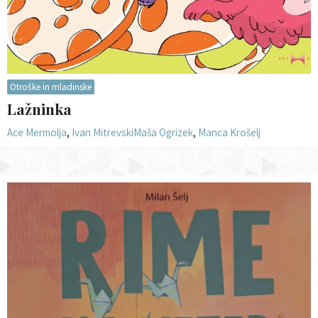
Otroške in mladinske
Lažninka
Ace Mermolja
,
Ivan Mitrevski
Maša Ogrizek
,
Manca Krošelj