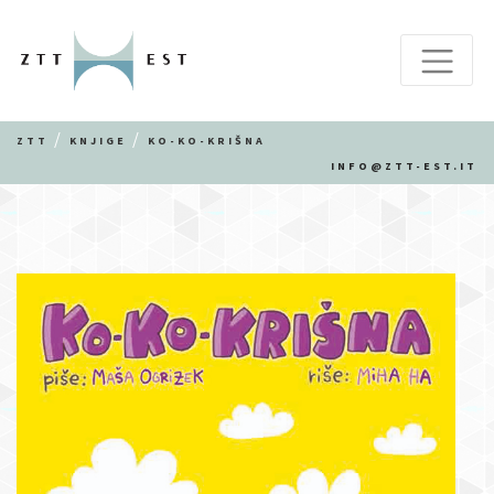
ZTT
KNJIGE
KO-KO-KRIŠNA
INFO@ZTT-EST.IT