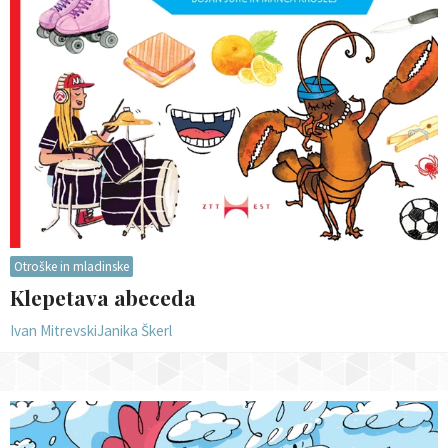
Otroške in mladinske
Klepetava abeceda
Ivan Mitrevski
Janika Škerl