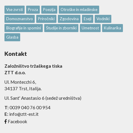
Vse zvrsti
Proza
Poezija
Otroške in mladinske
Domoznanstvo
Priročniki
Zgodovina
Eseji
Vodniki
Biografije in spomini
Študije in zborniki
Umetnost
Kulinarika
Glasba
Kontakt
Založništvo tržaškega tiska
ZTT d.o.o.
Ul. Montecchi 6,
34137 Trst, Italija.
Ul. Sant' Anastasio 6 (sedež uredništva)
T:
0039 040 76 00 954
E:
info@ztt-est.it
Facebook