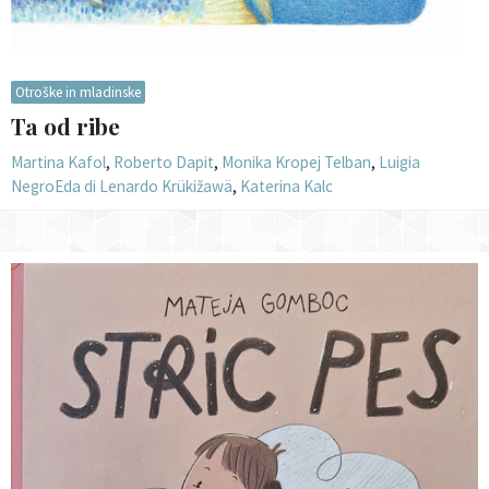
Otroške in mladinske
Ta od ribe
Martina Kafol
,
Roberto Dapit
,
Monika Kropej Telban
,
Luigia
Negro
Eda di Lenardo Krükižawä
,
Katerina Kalc