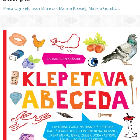
Maša Ogrizek
,
Ivan Mitrevski
Manca Krošelj
,
Mateja Gomboc