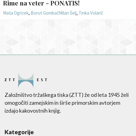
Rime na veter - PONATIS!
Maša Ogrizek
,
Borut Gombač
Milan Šelj
,
Tinka Volarič
Založništvo tržaškega tiska (ZTT) že od leta 1945 želi
omogočiti zamejskim in širše primorskim avtorjem
izdajo kakovostnih knjig.
Kategorije