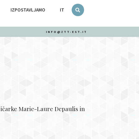
IZPOSTAVLJAMO
IT
INFO@ZTT-EST.IT
ljičarke Marie-Laure Depaulis in