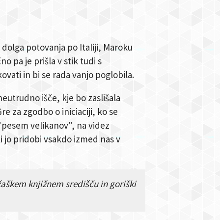
 dolga potovanja po Italiji, Maroku
o pa je prišla v stik tudi s
ovati in bi se rada vanjo poglobila.
neutrudno išče, kje bo zaslišala
e za zgodbo o iniciaciji, ko se
 "pesem velikanov", na videz
i jo pridobi vsakdo izmed nas v
žaškem knjižnem središču in goriški