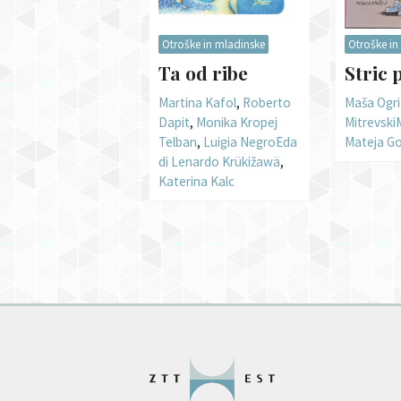
Otroške in mladinske
Otroške in
Ta od ribe
Stric 
Martina Kafol
,
Roberto
Maša Ogri
Dapit
,
Monika Kropej
Mitrevski
Telban
,
Luigia Negro
Eda
Mateja G
di Lenardo Krükižawä
,
Katerina Kalc