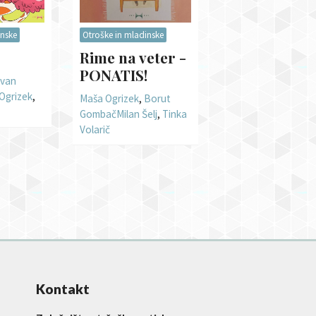
inske
Otroške in mladinske
Rime na veter -
PONATIS!
Ivan
Ogrizek
,
Maša Ogrizek
,
Borut
Gombač
Milan Šelj
,
Tinka
Volarič
Kontakt