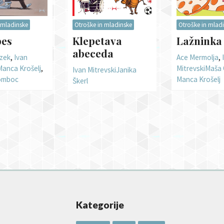
 mladinske
Otroške in mladinske
Otroške in mlad
pes
Klepetava
Lažninka
abeceda
zek
,
Ivan
Ace Mermolja
,
Manca Krošelj
,
Mitrevski
Maša 
Ivan Mitrevski
Janika
omboc
Manca Krošelj
Škerl
Kategorije