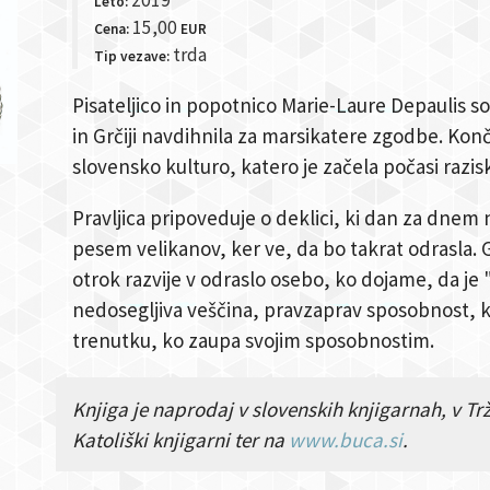
Leto:
15,00
Cena:
EUR
trda
Tip vezave:
Pisateljico in popotnico Marie-Laure Depaulis so
in Grčiji navdihnila za marsikatere zgodbe. Končn
slovensko kulturo, katero je začela počasi razisk
Pravljica pripoveduje o deklici, ki dan za dnem 
pesem velikanov, ker ve, da bo takrat odrasla. Gr
otrok razvije v odraslo osebo, ko dojame, da je
nedosegljiva veščina, pravzaprav sposobnost, k
trenutku, ko zaupa svojim sposobnostim.
Knjiga je naprodaj v slovenskih knjigarnah, v Tr
Katoliški knjigarni ter na
www.buca.si
.