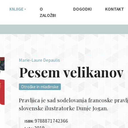
KNJIGE
O
DOGODKI
KONTAKT
ZALOŽBI
Marie-Laure Depaulis
Pesem velikanov
Otroške in mladinske
Pravljica je sad sodelovanja francoske prav
slovenske ilustratorke Dunje Jogan.
9788871742366
ISBN:
2019