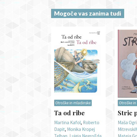
Mogoče vas zanima tudi
Otroške in mladinske
Otroške in
Ta od ribe
Stric 
Martina Kafol
,
Roberto
Maša Ogri
Dapit
,
Monika Kropej
Mitrevski
Telban
,
Luigia Negro
Eda
Mateja G