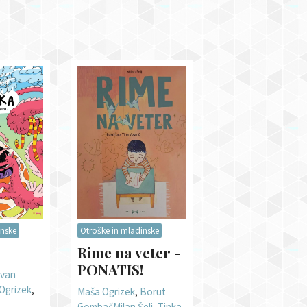
inske
Otroške in mladinske
Rime na veter -
PONATIS!
Ivan
Ogrizek
,
Maša Ogrizek
,
Borut
Gombač
Milan Šelj
,
Tinka