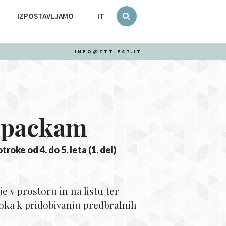
IZPOSTAVLJAMO
IT
INFO@ZTT-EST.IT
n packam
oke od 4. do 5. leta (1. del)
e v prostoru in na listu ter
roka k pridobivanju predbralnih