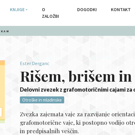
KNJIGE
O
DOGODKI
KONTAKT
ZALOŽBI
CKAM
Ester Derganc
Rišem, brišem i
Delovni zvezek z grafomotoričnimi cajami za otr
Otroške in mladinske
Zvezka zajemata vaje za razvijanje orientacij
grafomotorične vaje, ki postopno vodijo ot
in predpisalnih veščin.