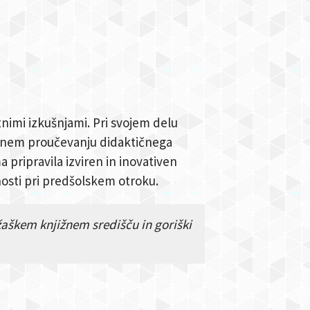
tnimi izkušnjami. Pri svojem delu
pnem proučevanju didaktičnega
a pripravila izviren in inovativen
nosti pri predšolskem otroku.
žaškem knjižnem središču in goriški