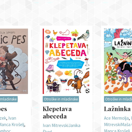
 mladinske
Otroške in mladinske
Otroške in mlad
pes
Klepetava
Lažninka
abeceda
zek
,
Ivan
Ace Mermolja
,
Manca Krošelj
,
Mitrevski
Maša 
Ivan Mitrevski
Janika
omboc
Manca Krošelj
Škerl