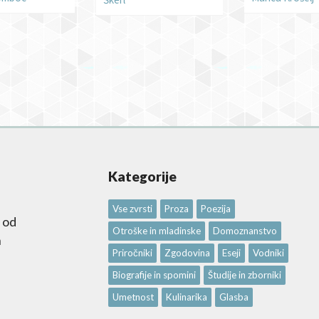
Kategorije
Vse zvrsti
Proza
Poezija
 od
Otroške in mladinske
Domoznanstvo
n
Priročniki
Zgodovina
Eseji
Vodniki
Biografije in spomini
Študije in zborniki
Umetnost
Kulinarika
Glasba