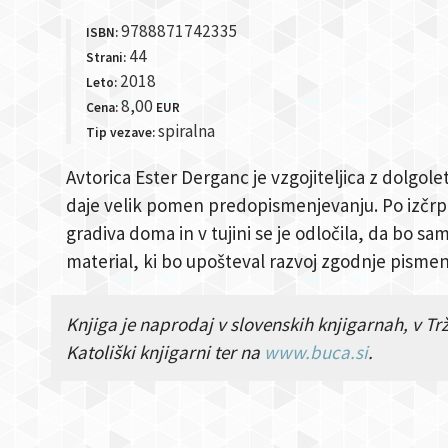
9788871742335
ISBN:
44
Strani:
2018
Leto:
8,00
Cena:
EUR
spiralna
Tip vezave:
Avtorica Ester Derganc je vzgojiteljica z dolgole
daje velik pomen predopismenjevanju. Po izčr
gradiva doma in v tujini se je odločila, da bo sam
material, ki bo upošteval razvoj zgodnje pisme
Knjiga je naprodaj v slovenskih knjigarnah, v Tr
Katoliški knjigarni ter na
www.buca.si
.