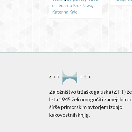
di Lenardo Krükižawä
,
Katerina Kalc
Založništvo tržaškega tiska (ZTT) že
leta 1945 želi omogočiti zamejskim i
širše primorskim avtorjem izdajo
kakovostnih knjig.