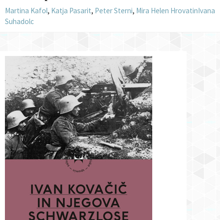
Martina Kafol
,
Katja Pasarit
,
Peter Sterni
,
Mira Helen Hrovatin
Ivana
Suhadolc