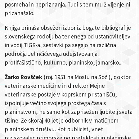
posmeha in nepriznanja. Tudi s tem mu življenje ni
prizanašalo.
Knjiga prinaša obsežen izbor iz bogate bibliografije
slovenskega rodoljuba ter enega od ustanoviteljev
in vodij TIGR-a, sestavki pa segajo na različna
področja Jelinčičevega udejstvovanja:
protifašistično, kulturno, planinsko, jamarsko...
Žarko Rovšček
(roj. 1951 na Mostu na Soči), doktor
veterinarske medicine in direktor Mejne
veterinarske postaje v koprskem pristanišču,
izpolnjuje večino svojega prostega časa s
planinstvom, ne samo kot zaprisežen ljubitelj sveta
tišine. Že skoraj 40 let je odbornik v matičnem
planinskem društvu. Kot publicist, vnet
raziskovalec primorske polpreteklosti in planinske