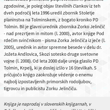
zgodovine, je poleg objav številnih člankov iz teh
dveh področij leta 1996 uredil zbornik Stoletje
planinstva na Tolminskem, z bogato kroniko PD
Tolmin. Bil je glavni urednik zbornika Zorko Jelinčič
- nad prezrtjem in mitom (l. 2000), avtor knjige Pod
rdečim svinčnikom - pisma Zorka Jelinčiča iz ječe (l.
2005), urednik in avtor spremne besede v delu dr.
Jožeta Andlovica, Skozi sotesko druge svetovne
vojne (l. 2008). Od leta 2000 dalje ureja glasilo PD
Tolmin, Krpelj, ki je doslej izšlo v 16 številkah. S
pričujočo knjigo zaokrožuje védenje o enemu
najbolj izpostavljenih primorskih rodoljubov,
tigrovcu in publicistu Zorku Jelinčiču.
Knjiga je naprodaj v slovenskih knjigarnah, v