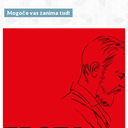
Mogoče vas zanima tudi