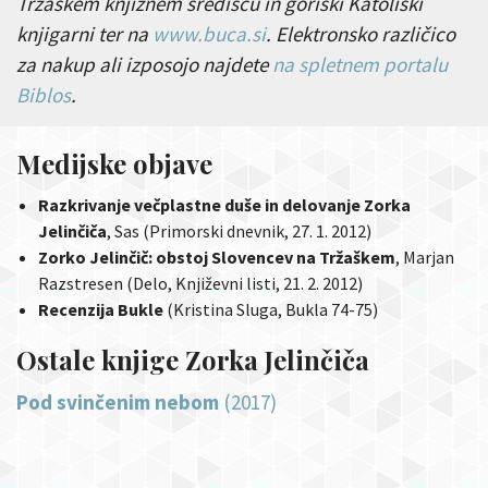
Tržaškem knjižnem središču in goriški Katoliški
knjigarni ter na
www.buca.si
.
Elektronsko različico
za nakup ali izposojo najdete
na spletnem portalu
Biblos
.
Medijske objave
Razkrivanje večplastne duše in delovanje Zorka
Jelinčiča
, Sas (Primorski dnevnik, 27. 1. 2012)
Zorko Jelinčič: obstoj Slovencev na Tržaškem
, Marjan
Razstresen (Delo, Književni listi, 21. 2. 2012)
Recenzija Bukle
(Kristina Sluga, Bukla 74-75)
Ostale knjige Zorka Jelinčiča
Pod svinčenim nebom
(2017)