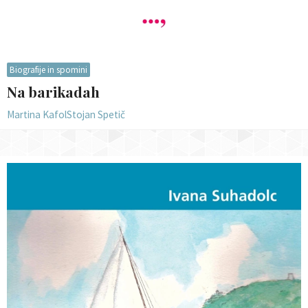
Biografije in spomini
Na barikadah
Martina Kafol
Stojan Spetič