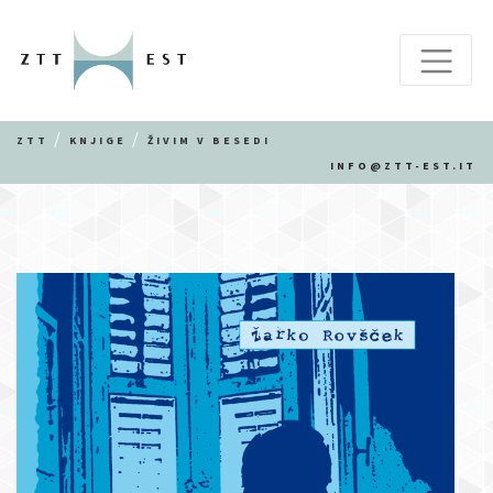
ZTT
KNJIGE
ŽIVIM V BESEDI
INFO@ZTT-EST.IT