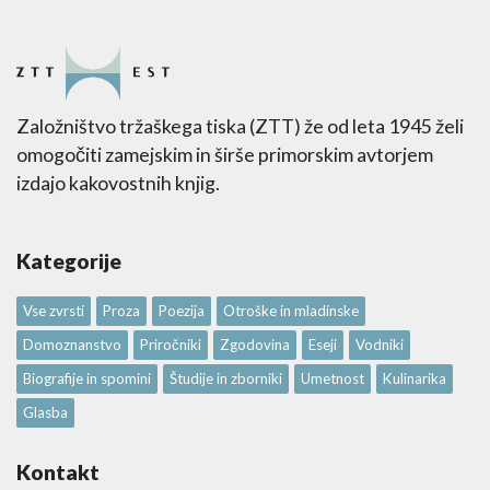
Založništvo tržaškega tiska (ZTT) že od leta 1945 želi
omogočiti zamejskim in širše primorskim avtorjem
izdajo kakovostnih knjig.
Kategorije
Vse zvrsti
Proza
Poezija
Otroške in mladinske
Domoznanstvo
Priročniki
Zgodovina
Eseji
Vodniki
Biografije in spomini
Študije in zborniki
Umetnost
Kulinarika
Glasba
Kontakt