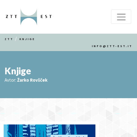
ZTT
KNJIGE
INFO@ZTT-EST.IT
Knjige
Avtor:
Žarko Rovšček