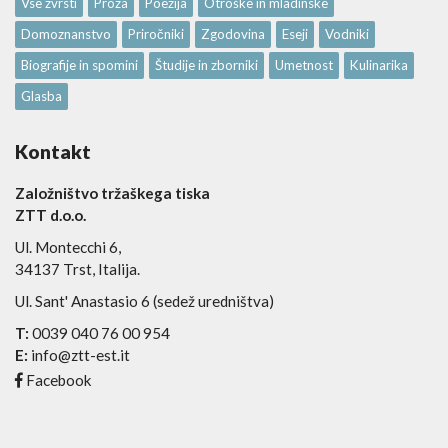
Vse zvrsti
Proza
Poezija
Otroške in mladinske
Domoznanstvo
Priročniki
Zgodovina
Eseji
Vodniki
Biografije in spomini
Študije in zborniki
Umetnost
Kulinarika
Glasba
Kontakt
Založništvo tržaškega tiska
ZTT d.o.o.
Ul. Montecchi 6,
34137 Trst, Italija.
Ul. Sant' Anastasio 6 (sedež uredništva)
T:
0039 040 76 00 954
E:
info@ztt-est.it
Facebook