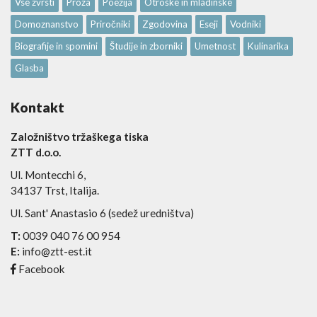
Vse zvrsti
Proza
Poezija
Otroške in mladinske
Domoznanstvo
Priročniki
Zgodovina
Eseji
Vodniki
Biografije in spomini
Študije in zborniki
Umetnost
Kulinarika
Glasba
Kontakt
Založništvo tržaškega tiska
ZTT d.o.o.
Ul. Montecchi 6,
34137 Trst, Italija.
Ul. Sant' Anastasio 6 (sedež uredništva)
T:
0039 040 76 00 954
E:
info@ztt-est.it
Facebook