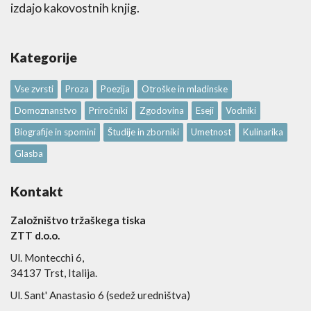
izdajo kakovostnih knjig.
Kategorije
Vse zvrsti
Proza
Poezija
Otroške in mladinske
Domoznanstvo
Priročniki
Zgodovina
Eseji
Vodniki
Biografije in spomini
Študije in zborniki
Umetnost
Kulinarika
Glasba
Kontakt
Založništvo tržaškega tiska
ZTT d.o.o.
Ul. Montecchi 6,
34137 Trst, Italija.
Ul. Sant' Anastasio 6 (sedež uredništva)