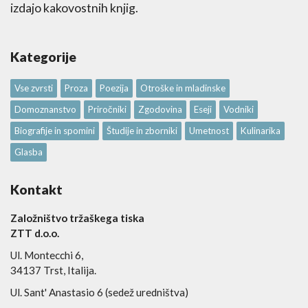
izdajo kakovostnih knjig.
Kategorije
Vse zvrsti
Proza
Poezija
Otroške in mladinske
Domoznanstvo
Priročniki
Zgodovina
Eseji
Vodniki
Biografije in spomini
Študije in zborniki
Umetnost
Kulinarika
Glasba
Kontakt
Založništvo tržaškega tiska
ZTT d.o.o.
Ul. Montecchi 6,
34137 Trst, Italija.
Ul. Sant' Anastasio 6 (sedež uredništva)