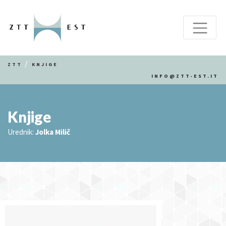
ZTT
KNJIGE
INFO@ZTT-EST.IT
Knjige
Urednik:
Jolka Milič