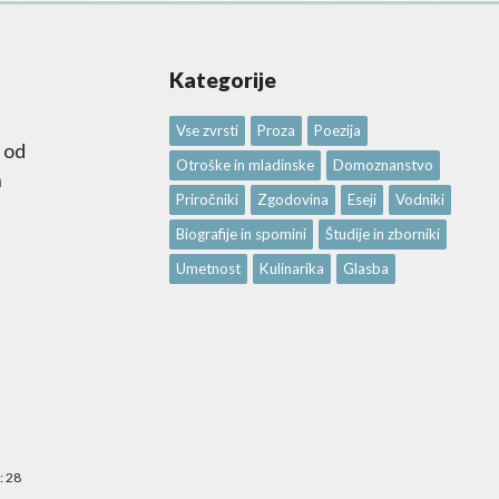
Kategorije
Vse zvrsti
Proza
Poezija
 od
Otroške in mladinske
Domoznanstvo
n
Priročniki
Zgodovina
Eseji
Vodniki
Biografije in spomini
Študije in zborniki
Umetnost
Kulinarika
Glasba
:
28