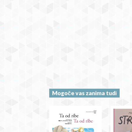
Mogoče vas zanima tudi