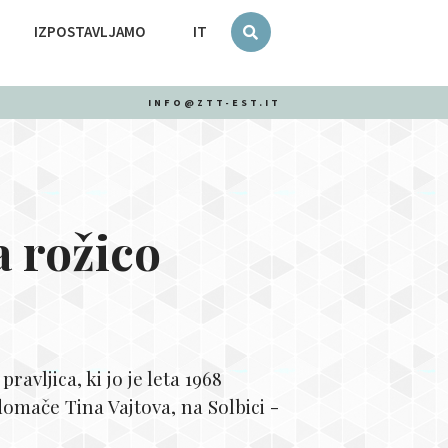
IZPOSTAVLJAMO
IT
INFO@ZTT-EST.IT
a rožico
ravljica, ki jo je leta 1968
domače Tina Vajtova, na Solbici -