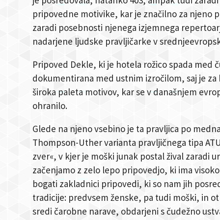
pripovedne motivike, kar je značilno za njeno p
zaradi posebnosti njenega izjemnega repertoar
nadarjene ljudske pravljičarke v srednjeevrop
Pripoved Dekle, ki je hotela rožico spada med č
dokumentirana med ustnim izročilom, saj je za b
široka paleta motivov, kar se v današnjem evr
ohranilo.
Glede na njeno vsebino je ta pravljica po mednaro
Thompson-Uther varianta pravljičnega tipa ATU
zver«, v kjer je moški junak postal žival zaradi 
začenjamo z zelo lepo pripovedjo, ki ima visoko 
bogati zakladnici pripovedi, ki so nam jih posred
tradicije: predvsem ženske, pa tudi moški, in otro
sredi čarobne narave, obdarjeni s čudežno ustva