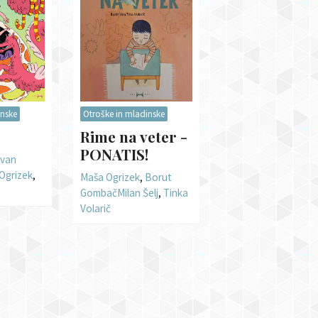
inske
Otroške in mladinske
Rime na veter -
PONATIS!
Ivan
Ogrizek
,
Maša Ogrizek
,
Borut
Gombač
Milan Šelj
,
Tinka
Volarič