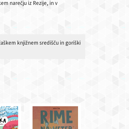
kem narečju iz Rezije, in v
ržaškem knjižnem središču in goriški