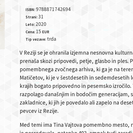
9788871742694
ISBN:
31
Strani:
2020
Leto:
15
Cena:
EUR
trda
Tip vezave:
V Reziji se je ohranila izjemna nesnovna kulturna 
prenaša skozi pripovedi, petje, glasbo in ples. Pr
pomembnega zvočnega arhiva, ki ga je na teren
Matičetov, ki je v šestdesetih in sedemdesetih l
krajih bogato pripovedno in pesemsko izročilo. T
razpolago današnjim in bodočim generacijam, se
zakladnice, ki jih je povedalo ali zapelo na des
pevcev iz Rezije.
Med temi ima Tina Vajtova pomembno mesto, ne s
je posredovala, natanko 403, ampak tudi zaradi j