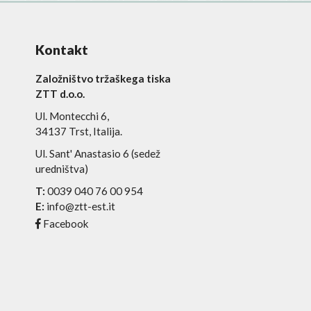
Kontakt
Založništvo tržaškega tiska
ZTT d.o.o.
Ul. Montecchi 6,
34137 Trst, Italija.
Ul. Sant' Anastasio 6 (sedež
uredništva)
T:
0039 040 76 00 954
E:
info@ztt-est.it
Facebook