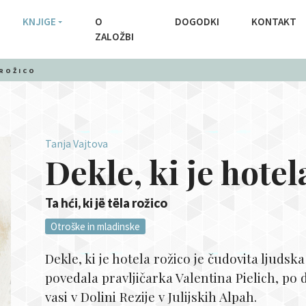
KNJIGE
O
DOGODKI
KONTAKT
ZALOŽBI
 ROŽICO
Tanja Vajtova
Dekle, ki je hotel
Ta hći, ki jë tëla rožico
Otroške in mladinske
Dekle, ki je hotela rožico je čudovita ljudska p
povedala pravljičarka Valentina Pielich, po 
vasi v Dolini Rezije v Julijskih Alpah.