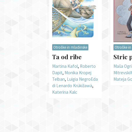
Otroške in mladinske
Otroške in
Ta od ribe
Stric 
Martina Kafol
,
Roberto
Maša Ogri
Dapit
,
Monika Kropej
Mitrevski
Telban
,
Luigia Negro
Eda
Mateja G
di Lenardo Krükižawä
,
Katerina Kalc