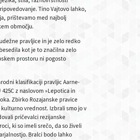
ripovedovanje. Tino Vajtovo lahko,
ja, prištevamo med najbolj
skem območju.
udežne pravljice in je zelo redko
esedila kot je to značilna zelo
opskem prostoru ni pogosto
dni klasifikaciji pravljic Aarne-
 425C z naslovom »Lepotica in
uroka. Zbirko Rozajanske pravice
kulturno vrednost. Izbrali smo jo v
ovali pričevalci rezijanske
ci, ki so imeli srečo, da so živeli
rjalnostjo. Bralci bodo lahko