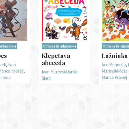
 mladinske
Otroške in mladinske
Otroške in mlad
pes
Klepetava
Lažninka
abeceda
zek
,
Ivan
Ace Mermolja
,
Manca Krošelj
,
Mitrevski
Maša 
Ivan Mitrevski
Janika
omboc
Manca Krošelj
Škerl