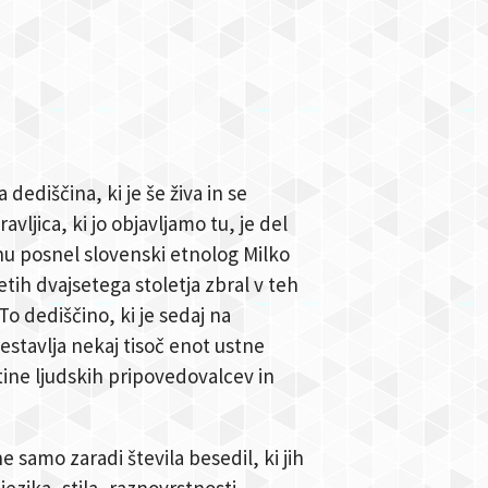
dediščina, ki je še živa in se
avljica, ki jo objavljamo tu, je del
u posnel slovenski etnolog Milko
etih dvajsetega stoletja zbral v teh
o dediščino, ki je sedaj na
stavlja nekaj tisoč enot ustne
etine ljudskih pripovedovalcev in
amo zaradi števila besedil, ki jih
ezika, stila, raznovrstnosti