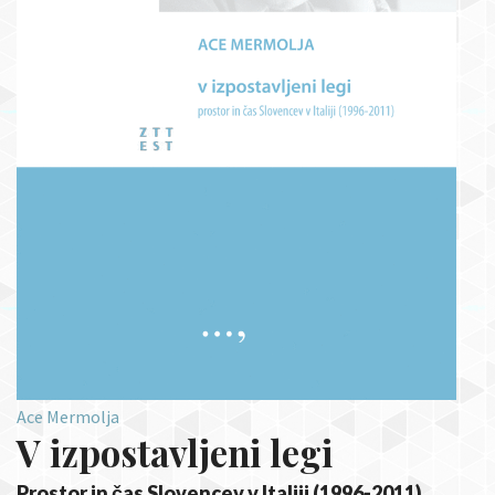
Ace Mermolja
V izpostavljeni legi
Prostor in čas Slovencev v Italiji (1996-2011)