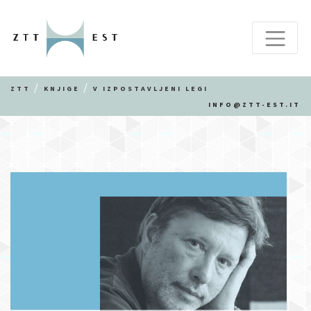
ZTT
KNJIGE
V IZPOSTAVLJENI LEGI
INFO@ZTT-EST.IT