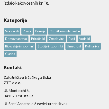
izdajo kakovostnih knjig.
Kategorije
Vse zvrsti
Proza
Poezija
Otroške in mladinske
Domoznanstvo
Priročniki
Zgodovina
Eseji
Vodniki
Biografije in spomini
Študije in zborniki
Umetnost
Kulinarika
Glasba
Kontakt
Založništvo tržaškega tiska
ZTT d.o.o.
Ul. Montecchi 6,
34137 Trst, Italija.
Ul. Sant' Anastasio 6 (sedež uredništva)