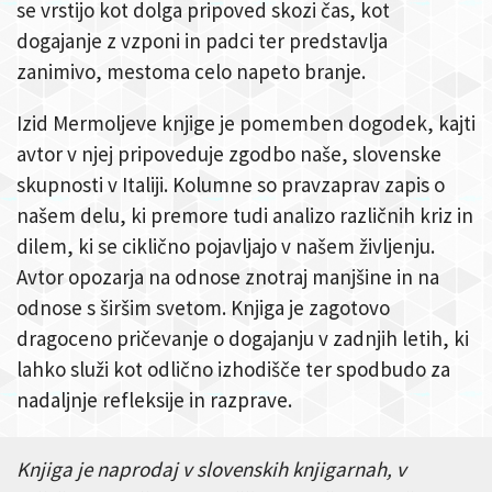
se vrstijo kot dolga pripoved skozi čas, kot
dogajanje z vzponi in padci ter predstavlja
zanimivo, mestoma celo napeto branje.
Izid Mermoljeve knjige je pomemben dogodek, kajti
avtor v njej pripoveduje zgodbo naše, slovenske
skupnosti v Italiji. Kolumne so pravzaprav zapis o
našem delu, ki premore tudi analizo različnih kriz in
dilem, ki se ciklično pojavljajo v našem življenju.
Avtor opozarja na odnose znotraj manjšine in na
odnose s širšim svetom. Knjiga je zagotovo
dragoceno pričevanje o dogajanju v zadnjih letih, ki
lahko služi kot odlično izhodišče ter spodbudo za
nadaljnje refleksije in razprave.
Knjiga je naprodaj v slovenskih knjigarnah, v