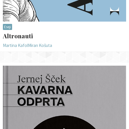
Eseji
Altronauti
Martina Kafol
Miran Košuta