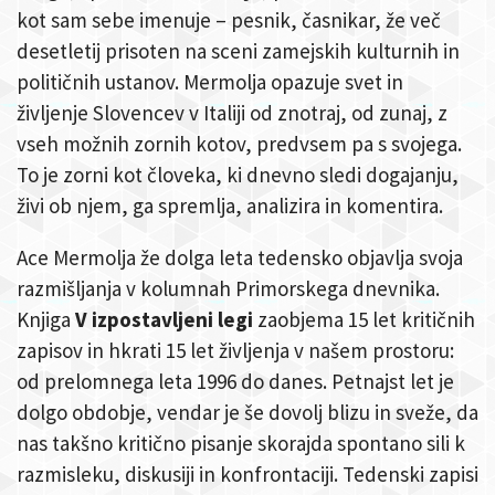
kot sam sebe imenuje – pesnik, časnikar, že več
desetletij prisoten na sceni zamejskih kulturnih in
političnih ustanov. Mermolja opazuje svet in
življenje Slovencev v Italiji od znotraj, od zunaj, z
vseh možnih zornih kotov, predvsem pa s svojega.
To je zorni kot človeka, ki dnevno sledi dogajanju,
živi ob njem, ga spremlja, analizira in komentira.
Ace Mermolja že dolga leta tedensko objavlja svoja
razmišljanja v kolumnah Primorskega dnevnika.
Knjiga
V izpostavljeni legi
zaobjema 15 let kritičnih
zapisov in hkrati 15 let življenja v našem prostoru:
od prelomnega leta 1996 do danes. Petnajst let je
dolgo obdobje, vendar je še dovolj blizu in sveže, da
nas takšno kritično pisanje skorajda spontano sili k
razmisleku, diskusiji in konfrontaciji. Tedenski zapisi