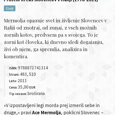
Eseji
Mermolja opazuje svet in življenje Slovencev v
Italiji od znotraj, od zunaj, z vseh možnih
zornih kotov, predvsem pa s svojega. To je
zorni kot človeka, ki dnevno sledi dogajanju,
živi ob njem, ga spremlja, analizira in
komentira.
9788871741314
ISBN:
483, 510
Strani:
2011
Leto:
35,00
Cena:
EUR
broširana
Tip vezave:
»V izpostavljeni legi morda prej izmeriš sebe in
druge,« pravi
Ace Mermolja
, poklicni Slovenec –