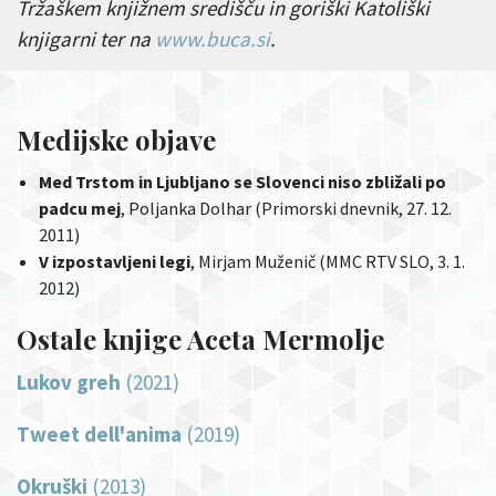
Tržaškem knjižnem središču in goriški Katoliški
knjigarni ter na
www.buca.si
.
Medijske objave
Med Trstom in Ljubljano se Slovenci niso zbližali po
padcu mej
, Poljanka Dolhar (Primorski dnevnik, 27. 12.
2011)
V izpostavljeni legi
, Mirjam Muženič (MMC RTV SLO, 3. 1.
2012)
Ostale knjige Aceta Mermolje
Lukov greh
(2021)
Tweet dell'anima
(2019)
Okruški
(2013)