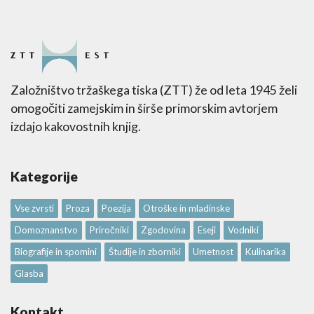
Založništvo tržaškega tiska (ZTT) že od leta 1945 želi
omogočiti zamejskim in širše primorskim avtorjem
izdajo kakovostnih knjig.
Kategorije
Vse zvrsti
Proza
Poezija
Otroške in mladinske
Domoznanstvo
Priročniki
Zgodovina
Eseji
Vodniki
Biografije in spomini
Študije in zborniki
Umetnost
Kulinarika
Glasba
Kontakt