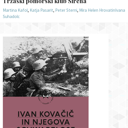
Tržaški pomorski klub Sirena
Martina Kafol
,
Katja Pasarit
,
Peter Sterni
,
Mira Helen Hrovatin
Ivana
Suhadolc