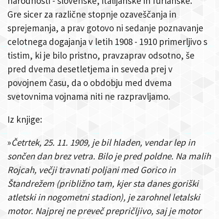
narodnosti - slovenske, italijanske in furlanske.
Gre sicer za različne stopnje ozaveščanja in
sprejemanja, a prav gotovo ni sedanje poznavanje
celotnega dogajanja v letih 1908 - 1910 primerljivo s
tistim, ki je bilo pristno, pravzaprav odsotno, še
pred dvema desetletjema in seveda prej v
povojnem času, da o obdobju med dvema
svetovnima vojnama niti ne razpravljamo.
Iz knjige:
»
Četrtek, 25. 11. 1909, je bil hladen, vendar lep in
sončen dan brez vetra. Bilo je pred poldne. Na malih
Rojcah, večji travnati poljani med Gorico in
Štandrežem (približno tam, kjer sta danes goriški
atletski in nogometni stadion), je zarohnel letalski
motor. Najprej ne preveč prepričljivo, saj je motor