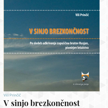
Vili Prinčič
V sinjo brezkončnost