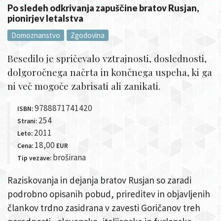
Po sledeh odkrivanja zapuščine bratov Rusjan,
pionirjev letalstva
Domoznanstvo
Zgodovina
Besedilo je spričevalo vztrajnosti, doslednosti,
dolgoročnega načrta in končnega uspeha, ki ga
ni več mogoče zabrisati ali zanikati.
9788871741420
ISBN:
254
Strani:
2011
Leto:
18,00
Cena:
EUR
broširana
Tip vezave:
Raziskovanja in dejanja bratov Rusjan so zaradi
podrobno opisanih pobud, prireditev in objavljenih
člankov trdno zasidrana v zavesti Goričanov treh