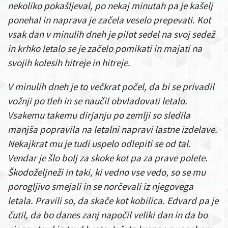
nekoliko pokašljeval, po nekaj minutah pa je kašelj
ponehal in naprava je začela veselo prepevati. Kot
vsak dan v minulih dneh je pilot sedel na svoj sedež
in krhko letalo se je začelo pomikati in majati na
svojih kolesih hitreje in hitreje.
V minulih dneh je to večkrat počel, da bi se privadil
vožnji po tleh in se naučil obvladovati letalo.
Vsakemu takemu dirjanju po zemlji so sledila
manjša popravila na letalni napravi lastne izdelave.
Nekajkrat mu je tudi uspelo odlepiti se od tal.
Vendar je šlo bolj za skoke kot pa za prave polete.
Škodoželjneži in taki, ki vedno vse vedo, so se mu
porogljivo smejali in se norčevali iz njegovega
letala. Pravili so, da skače kot kobilica. Edvard pa je
čutil, da bo danes zanj napočil veliki dan in da bo