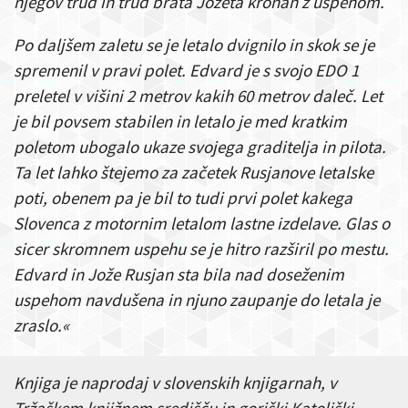
njegov trud in trud brata Jožeta kronan z uspehom.
Po daljšem zaletu se je letalo dvignilo in skok se je
spremenil v pravi polet. Edvard je s svojo EDO 1
preletel v višini 2 metrov kakih 60 metrov daleč. Let
je bil povsem stabilen in letalo je med kratkim
poletom ubogalo ukaze svojega graditelja in pilota.
Ta let lahko štejemo za začetek Rusjanove letalske
poti, obenem pa je bil to tudi prvi polet kakega
Slovenca z motornim letalom lastne izdelave. Glas o
sicer skromnem uspehu se je hitro razširil po mestu.
Edvard in Jože Rusjan sta bila nad doseženim
uspehom navdušena in njuno zaupanje do letala je
zraslo.«
Knjiga je naprodaj v slovenskih knjigarnah, v
Tržaškem knjižnem središču in goriški Katoliški