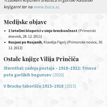
knjigarni ter na
www.buca.si
.
Medijske objave
Z letečimi klopotci v sinjo brezkončnost
(Primorski
dnevnik, 28. 12. 2011)
Rusjani po Rusjanih
, Klavdija Figelj (Primorske novice, 30.
12. 2012)
Ostale knjige Vilija Prinčiča
Sternthal: zadnja postaja – 1918–1922: Trnova
pota goriških beguncev
(2020)
V Brucku taborišču 1915–1918
(2015)