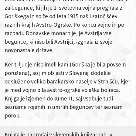
za begunce, ki jih je 1. svetovna vojna pregnala z
Goriškega in so že od leta 1915 našli zatočiščev
raznih krajih Avstro-Ogrske. Po koncu vojne in po
razpadu Donavske monarhije, je Avstrija vse
begunce, ki niso bili Avstrijci, izgnala iz svoje
novonastale države.
Ker ti ljudje niso imeli kam (Goriška je bila povsem
porušena), so jim oblasti v Sloveniji dodelile
odsluženo veliko barakarsko naselje v Strnišču, kjer
je med vojno bila avstro-ogrska vojaška bolnica.
Knjiga je izjemen dokument, saj vsebuje tudi
sezname rojenih in umrlih beguncev ter seznam
porok.
Knjiga je naprodaj v slovenskih knjigarnah, v