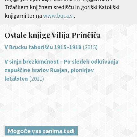
Tržaškem knjižnem središču in goriški Katoliški
knjigarni ter na
www.buca.si
.
Ostale knjige Vilija Prinčiča
V Brucku taborišču 1915–1918
(2015)
V sinjo brezkončnost – Po sledeh odkrivanja
zapuščine bratov Rusjan, pionirjev
letalstva
(2011)
Mogoče vas zanima tudi