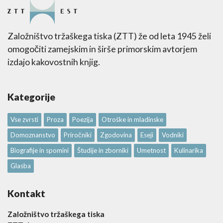
Založništvo tržaškega tiska (ZTT) že od leta 1945 želi
omogočiti zamejskim in širše primorskim avtorjem
izdajo kakovostnih knjig.
Kategorije
Vse zvrsti
Proza
Poezija
Otroške in mladinske
Domoznanstvo
Priročniki
Zgodovina
Eseji
Vodniki
Biografije in spomini
Študije in zborniki
Umetnost
Kulinarika
Glasba
Kontakt
Založništvo tržaškega tiska