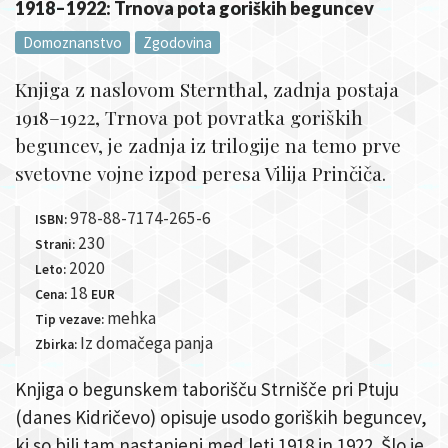
1918–1922: Trnova pota goriških beguncev
Domoznanstvo
Zgodovina
Knjiga z naslovom Sternthal, zadnja postaja
1918–1922, Trnova pot povratka goriških
beguncev, je zadnja iz trilogije na temo prve
svetovne vojne izpod peresa Vilija Prinčiča.
978-88-7174-265-6
ISBN:
230
Strani:
2020
Leto:
18
Cena:
EUR
mehka
Tip vezave:
Iz domačega panja
Zbirka:
Knjiga o begunskem taborišču Strnišče pri Ptuju
(danes Kidričevo) opisuje usodo goriških beguncev,
ki so bili tam nastanjeni med leti 1918 in 1922. Šlo je