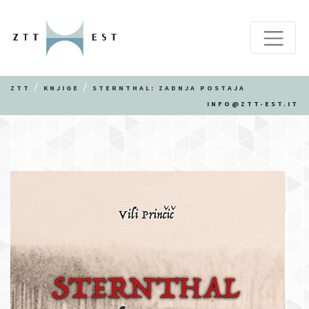
ZTT
KNJIGE
STERNTHAL: ZADNJA POSTAJA
INFO@ZTT-EST.IT