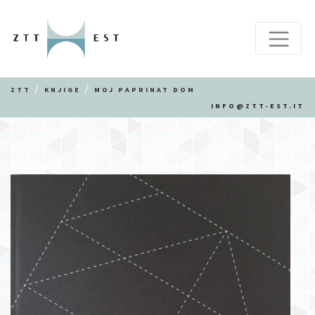
ZTT
KNJIGE
MOJ PAPRINAT DOM
INFO@ZTT-EST.IT