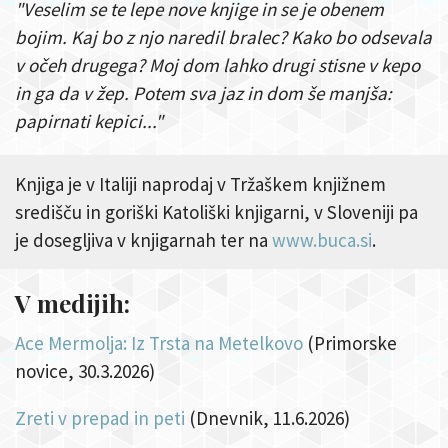
"Veselim se te lepe nove knjige in se je obenem
bojim. Kaj bo z njo naredil bralec? Kako bo odsevala
v očeh drugega? Moj dom lahko drugi stisne v kepo
in ga da v žep. Potem sva jaz in dom še manjša:
papirnati kepici..."
Knjiga je v Italiji naprodaj v Tržaškem knjižnem
središču in goriški Katoliški knjigarni, v Sloveniji pa
je dosegljiva v knjigarnah ter na
www.buca.si
.
V medijih:
Ace Mermolja: Iz Trsta na Metelkovo
(Primorske
novice, 30.3.2026)
Zreti v prepad in peti
(Dnevnik, 11.6.2026)