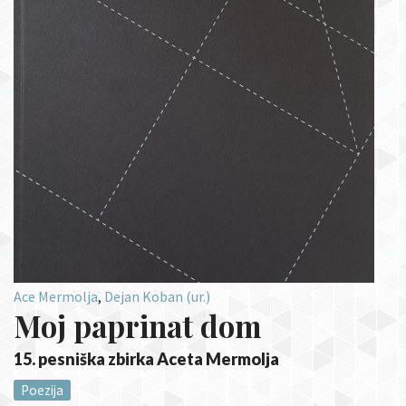
Ace Mermolja
,
Dejan Koban (ur.)
Moj paprinat dom
15. pesniška zbirka Aceta Mermolja
Poezija