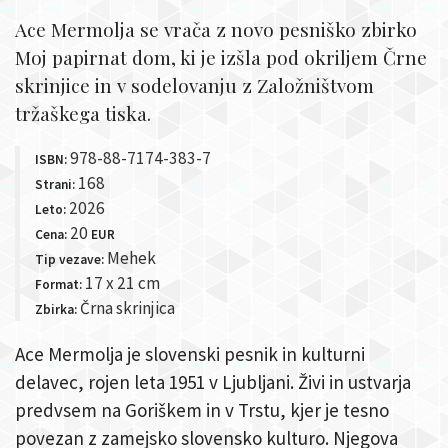
Ace Mermolja se vrača z novo pesniško zbirko
Moj papirnat dom, ki je izšla pod okriljem Črne
skrinjice in v sodelovanju z Založništvom
tržaškega tiska.
978-88-7174-383-7
ISBN:
168
Strani:
2026
Leto:
20
Cena:
EUR
Mehek
Tip vezave:
17 x 21 cm
Format:
Črna skrinjica
Zbirka:
Ace Mermolja je slovenski pesnik in kulturni
delavec, rojen leta 1951 v Ljubljani. Živi in ustvarja
predvsem na Goriškem in v Trstu, kjer je tesno
povezan z zamejsko slovensko kulturo. Njegova