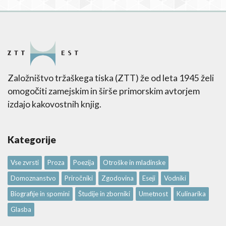
Založništvo tržaškega tiska (ZTT) že od leta 1945 želi
omogočiti zamejskim in širše primorskim avtorjem
izdajo kakovostnih knjig.
Kategorije
Vse zvrsti
Proza
Poezija
Otroške in mladinske
Domoznanstvo
Priročniki
Zgodovina
Eseji
Vodniki
Biografije in spomini
Študije in zborniki
Umetnost
Kulinarika
Glasba