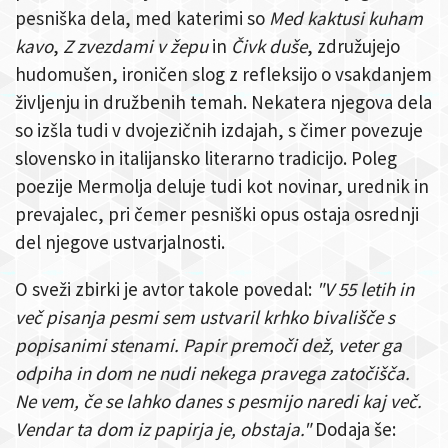
pesniška dela, med katerimi so
Med kaktusi kuham
kavo
,
Z zvezdami v žepu
in
Čivk duše
, združujejo
hudomušen, ironičen slog z refleksijo o vsakdanjem
življenju in družbenih temah. Nekatera njegova dela
so izšla tudi v dvojezičnih izdajah, s čimer povezuje
slovensko in italijansko literarno tradicijo. Poleg
poezije Mermolja deluje tudi kot novinar, urednik in
prevajalec, pri čemer pesniški opus ostaja osrednji
del njegove ustvarjalnosti.
O sveži zbirki je avtor takole povedal:
"V 55 letih in
več pisanja pesmi sem ustvaril krhko bivališče s
popisanimi stenami. Papir premoči dež, veter ga
odpiha in dom ne nudi nekega pravega zatočišča.
Ne vem, če se lahko danes s pesmijo naredi kaj več.
Vendar ta dom iz papirja je, obstaja."
Dodaja še: