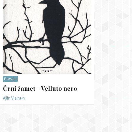
Poezija
Črni žamet - Velluto nero
Ajlin Visintin